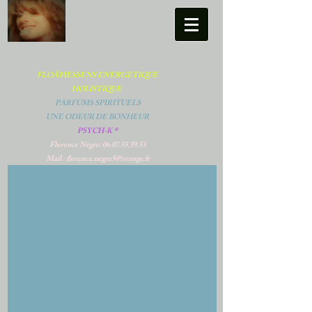
FLOÂMESSENS ENERGETIQUE
HOLISTIQUE
PARFUMS SPIRITUELS
UNE ODEUR DE BONHEUR
PSYCH-K ®
Florence Nègre:
06.07.55.59.53
Mail : florence.negre5@orange.fr